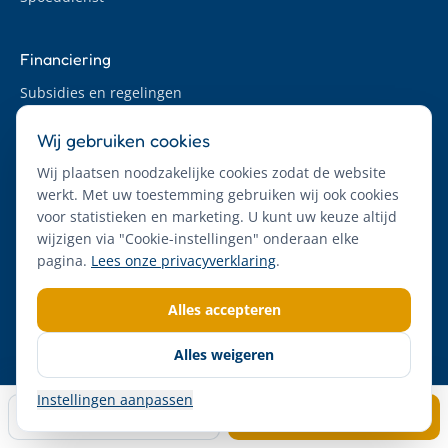
Financiering
Subsidies en regelingen
Warmtefonds & betaalroutes
Wij gebruiken cookies
ERE-regeling
Wij plaatsen noodzakelijke cookies zodat de website
werkt. Met uw toestemming gebruiken wij ook cookies
Contact
voor statistieken en marketing. U kunt uw keuze altijd
wijzigen via "Cookie-instellingen" onderaan elke
06 36499444
pagina.
Lees onze privacyverklaring
.
info@duurzaammetpruim.nl
Ma t/m vr 08:00 - 17:00
Alles accepteren
Plan adviesgesprek
Alles weigeren
Instellingen aanpassen
Bellen
Plan adviesgesprek
Info