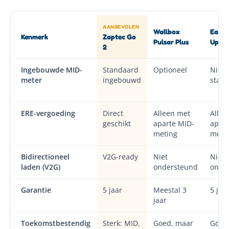
AANBEVOLEN
Wallbox
Easee
Kenmerk
Zaptec Go
Pulsar Plus
Up
2
Ingebouwde MID-
Standaard
Optioneel
Niet
meter
ingebouwd
stan
ERE-vergoeding
Direct
Alleen met
Allee
geschikt
aparte MID-
apart
meting
meti
Bidirectioneel
V2G-ready
Niet
Niet
laden (V2G)
ondersteund
onde
Garantie
5 jaar
Meestal 3
5 jaa
jaar
Toekomstbestendig
Sterk: MID,
Goed, maar
Goed