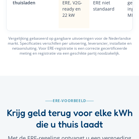
thuisladen
ERE, V2G-
ERE niet
geen
ready en
standaard
inge
22 kW
MID-
Vergelijking gebaseerd op gangbare uitvoeringen voor de Nederlandse
markt. Specificaties verschillen per uitvoering, leverancier, installatie en
netaansluiting. Voor ERE-registratie is een correcte gecertificeerde
meting en registratie via een geschikte partij noodzakelijk.
ERE-VOORBEELD
Krijg geld terug voor elke kWh
die u thuis laadt
Met de ERE-regeling ontvangt u een vergoeding